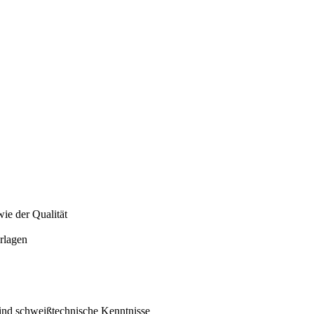
ie der Qualität
rlagen
ind schweißtechnische Kenntnisse