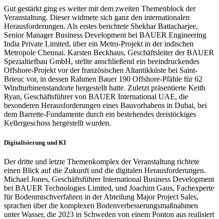
Gut gestärkt ging es weiter mit dem zweiten Themenblock der
Veranstaltung. Dieser widmete sich ganz den internationalen
Herausforderungen. Als erstes berichtete Shekhar Battacharjee,
Senior Manager Business Development bei BAUER Engineering
India Private Limited, über ein Metro-Projekt in der indischen
Metropole Chennai. Karsten Beckhaus, Geschäftsleiter der BAUER
Spezialtiefbau GmbH, stellte anschließend ein beeindruckendes
Offshore-Projekt vor der französischen Altantikküste bei Saint-
Brieuc vor, in dessen Rahmen Bauer 190 Offshore-Pfähle für 62
Windturbinenstandorte hergestellt hatte. Zuletzt präsentierte Keith
Ryan, Geschäftsführer von BAUER International UAE, die
besonderen Herausforderungen eines Bauvorhabens in Dubai, bei
dem Barrette-Fundamente durch ein bestehendes dreistöckiges
Kellergeschoss hergestellt wurden.
Digitalisierung und KI
Der dritte und letzte Themenkomplex der Veranstaltung richtete
einen Blick auf die Zukunft und die digitalen Herausforderungen.
Michael Jones, Geschäftsführer International Business Development
bei BAUER Technologies Limited, und Joachim Gaus, Fachexperte
für Bodenmischverfahren in der Abteilung Major Project Sales,
sprachen über die komplexen Bodenverbesserungsmaßnahmen
unter Wasser, die 2023 in Schweden von einem Ponton aus realisiert