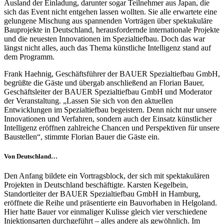
Ausland der Einladung, darunter sogar Teilnehmer aus Japan, die
sich das Event nicht entgehen lassen wollten. Sie alle erwartete eine
gelungene Mischung aus spannenden Vorträgen über spektakuläre
Bauprojekte in Deutschland, herausfordernde internationale Projekte
und die neuesten Innovationen im Spezialtiefbau. Doch das war
längst nicht alles, auch das Thema künstliche Intelligenz stand auf
dem Programm.
Frank Haehnig, Geschäftsführer der BAUER Spezialtiefbau GmbH,
begrüßte die Gäste und übergab anschließend an Florian Bauer,
Geschäftsleiter der BAUER Spezialtiefbau GmbH und Moderator
der Veranstaltung. „Lassen Sie sich von den aktuellen
Entwicklungen im Spezialtiefbau begeistern. Denn nicht nur unsere
Innovationen und Verfahren, sondern auch der Einsatz künstlicher
Intelligenz eröffnen zahlreiche Chancen und Perspektiven für unsere
Baustellen“, stimmte Florian Bauer die Gäste ein.
Von Deutschland…
Den Anfang bildete ein Vortragsblock, der sich mit spektakulären
Projekten in Deutschland beschäftigte. Karsten Kegelbein,
Standortleiter der BAUER Spezialtiefbau GmbH in Hamburg,
eröffnete die Reihe und präsentierte ein Bauvorhaben in Helgoland.
Hier hatte Bauer vor einmaliger Kulisse gleich vier verschiedene
Injektionsarten durchgeführt – alles andere als gewöhnlich. Im