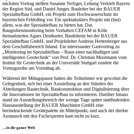
nächsten Vortrag stellten Susanne Nefzger, Leitung Vertrieb Bayern
der Region Süd, und Daniel Junger, Bauleiter bei der BAUER
Spezialtiefbau GmbH, ein Projekt zum Hochwasserschutz im
bayerischen Feldolling vor. Ein spektakuläres Projekt mit (fast)
allem, was der Spezialtiefbau zu bieten hat. Das
Baugrubenmonitoring beim Vorhaben CEFAM in Köln
thematisierten Agnes Demharter, Bauleiterin bei der BAUER
Spezialtiefbau GmbH, und Projektleiter Andreas Hertenberger aus
dem Geschäftsbereich Inland. Ein interessanter Gastvortrag zu
„Monitoring im Spezialtiefbau – Basis einer nachhaltigen und
intelligenten Geotechnik“ von Prof. Dr. Christian Moormann vom
Institut für Geotechnik an der Universität Stuttgart rundete die
Vortragsreihe am Vormittag ab.
Während der Mittagspause hatten die Teilnehmer wie gewohnt die
Gelegenheit, sich bei einer Ausstellung an den Ständen der
Abteilungen Bautechnik, Baukonstruktion und Digitalisierung über
die Innovationen im Spezialtiefbau zu informieren. Darüber hinaus
stand im Ausstellungsbereich der wenige Tage später stattfindenden
Hausausstellung der BAUER Maschinen GmbH eine
beeindruckende Gerätepalette im Mittelpunkt, und auch der direkte
Austausch mit den Fachexperten kam nicht zu kurz.
…in die ganze Welt