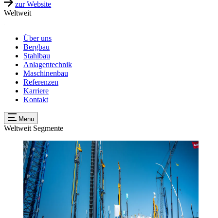
zur Website
Weltweit
Über uns
Bergbau
Stahlbau
Anlagentechnik
Maschinenbau
Referenzen
Karriere
Kontakt
Menu
Weltweit
Segmente