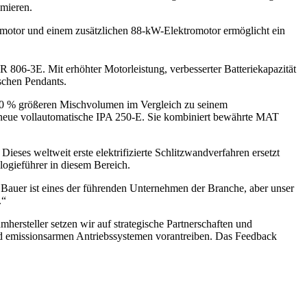
nimieren.
otor und einem zusätzlichen 88-kW-Elektromotor ermöglicht ein
06-3E. Mit erhöhter Motorleistung, verbesserter Batteriekapazität
ischen Pendants.
10 % größeren Mischvolumen im Vergleich zu seinem
e neue vollautomatische IPA 250-E. Sie kombiniert bewährte MAT
eses weltweit erste elektrifizierte Schlitzwandverfahren ersetzt
logieführer in diesem Bereich.
 Bauer ist eines der führenden Unternehmen der Branche, aber unser
.“
rsteller setzen wir auf strategische Partnerschaften und
nd emissionsarmen Antriebssystemen vorantreiben. Das Feedback