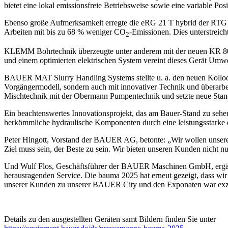
bietet eine lokal emissionsfreie Betriebsweise sowie eine variable Po
Ebenso große Aufmerksamkeit erregte die eRG 21 T hybrid der RTG 
Arbeiten mit bis zu 68 % weniger CO
-Emissionen. Dies unterstreic
2
KLEMM Bohrtechnik überzeugte unter anderem mit der neuen KR 806-4
und einem optimierten elektrischen System vereint dieses Gerät Umwel
BAUER MAT Slurry Handling Systems stellte u. a. den neuen Kollod
Vorgängermodell, sondern auch mit innovativer Technik und überarbe
Mischtechnik mit der Obermann Pumpentechnik und setzte neue Standa
Ein beachtenswertes Innovationsprojekt, das am Bauer-Stand zu sehen 
herkömmliche hydraulische Komponenten durch eine leistungsstarke ele
Peter Hingott, Vorstand der BAUER AG, betonte: „Wir wollen unsere 
Ziel muss sein, der Beste zu sein. Wir bieten unseren Kunden nicht 
Und Wulf Flos, Geschäftsführer der BAUER Maschinen GmbH, ergänzte
herausragenden Service. Die bauma 2025 hat erneut gezeigt, dass w
unserer Kunden zu unserer BAUER City und den Exponaten war exzell
Details zu den ausgestellten Geräten samt Bildern finden Sie unter