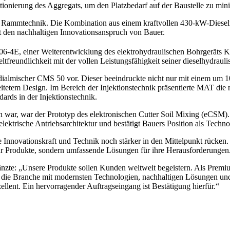
sitionierung des Aggregats, um den Platzbedarf auf der Baustelle zu mi
Rammtechnik. Die Kombination aus einem kraftvollen 430-kW-Dieselm
ht den nachhaltigen Innovationsanspruch von Bauer.
E, einer Weiterentwicklung des elektrohydraulischen Bohrgeräts KR 8
tfreundlichkeit mit der vollen Leistungsfähigkeit seiner dieselhydraul
ialmischer CMS 50 vor. Dieser beeindruckte nicht nur mit einem um 
itetem Design. Im Bereich der Injektionstechnik präsentierte MAT di
rds in der Injektionstechnik.
war, war der Prototyp des elektronischen Cutter Soil Mixing (eCSM). Di
ktrische Antriebsarchitektur und bestätigt Bauers Position als Techno
Innovationskraft und Technik noch stärker in den Mittelpunkt rücken.
nur Produkte, sondern umfassende Lösungen für ihre Herausforderungen
: „Unsere Produkte sollen Kunden weltweit begeistern. Als Premiumhe
ir die Branche mit modernsten Technologien, nachhaltigen Lösungen u
ent. Ein hervorragender Auftragseingang ist Bestätigung hierfür.“