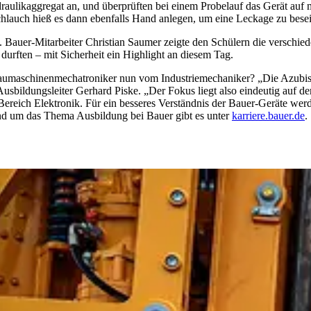
aulikaggregat an, und überprüften bei einem Probelauf das Gerät auf m
hlauch hieß es dann ebenfalls Hand anlegen, um eine Leckage zu besei
n. Bauer-Mitarbeiter Christian Saumer zeigte den Schülern die verschi
durften – mit Sicherheit ein Highlight an diesem Tag.
aumaschinenmechatroniker nun vom Industriemechaniker? „Die Azubis 
 Ausbildungsleiter Gerhard Piske. „Der Fokus liegt also eindeutig auf 
 Bereich Elektronik. Für ein besseres Verständnis der Bauer-Geräte wer
und um das Thema Ausbildung bei Bauer gibt es unter
karriere.bauer.de
.