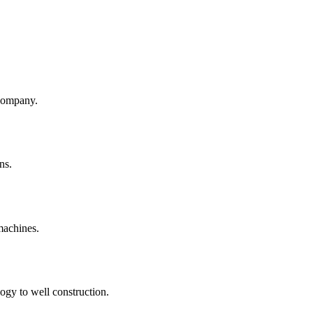
company.
ns.
machines.
ogy to well construction.